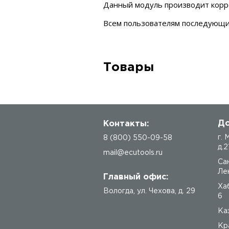
Данный модуль производит корре
Всем пользователям последующи
Товары
До
Контакты:
г.
8 (800) 550-09-58
д.2
mail@ecutools.ru
Са
Лен
Главный офис:
Ха
Вологда
,
ул. Чехова, д. 29
6
Каз
Кр