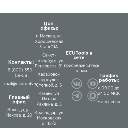
Доп.
офисы:
г. Москва, ул.
Хорошёвская
3-я, д.21А.
ECUTools в
Санкт-
сети
Петербург, ул.
Контакты:
присоединяйтесь
Ленсовета, 81.
8 (800) 550-
к нам
Хабаровск,
График
09-58
работы:
переулок
mail@ecutools.ru
Степной, д. 6
с 09:00 до
24:00 МСК
Казань, ул.
Главный
Натана
офис:
Ежедневно
Рахлина, д. 5
Вологда
,
ул.
Краснодар, ул.
Чехова, д. 29
Московская
д.142/2