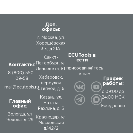
Доп.
офисы:
г. Москва, ул.
Хорошёвская
3-я, д.21А.
ECUTools в
Санкт-
сети
Петербург, ул.
Контакты:
присоединяйтесь
Ленсовета, 81.
8 (800) 550-
к нам
Хабаровск,
График
09-58
работы:
переулок
mail@ecutools.ru
Степной, д. 6
с 09:00 до
24:00 МСК
Казань, ул.
Главный
Натана
офис:
Ежедневно
Рахлина, д. 5
Вологда
,
ул.
Краснодар, ул.
Чехова, д. 29
Московская
д.142/2