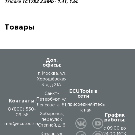
Tricore TC1782 2.5Mb
- 1.4T, 1.6L
Товары
Доп.
офисы:
г. Москва, ул.
Хорошёвская
3-я, д.21А.
ECUTools в
Санкт-
сети
Петербург, ул.
Контакты:
присоединяйтесь
Ленсовета, 81.
8 (800) 550-
к нам
Хабаровск,
График
09-58
работы:
переулок
mail@ecutools.ru
Степной, д. 6
с 09:00 до
24:00 МСК
Казань, ул.