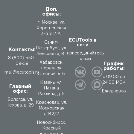
Доп.
офисы:
г. Москва, ул.
Хорошёвская
3-я, д.21А.
ECUTools в
Санкт-
сети
Петербург, ул.
Контакты:
присоединяйтесь
Ленсовета, 81.
8 (800) 550-
к нам
Хабаровск,
График
09-58
работы:
переулок
mail@ecutools.ru
Степной, д. 6
с 09:00 до
24:00 МСК
Казань, ул.
Главный
Натана
офис:
Ежедневно
Рахлина, д. 5
Вологда
,
ул.
Краснодар, ул.
Чехова, д. 29
Московская
д.142/2
Новосибирск,
Красный