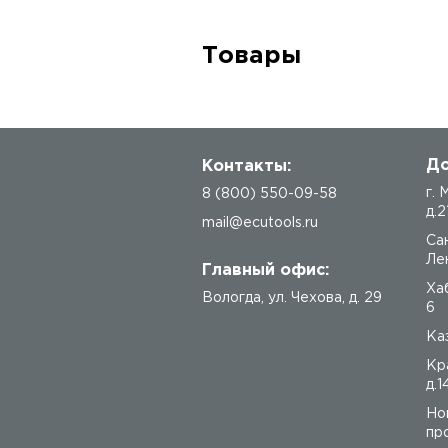
Товары
До
Контакты:
г.
8 (800) 550-09-58
д.2
mail@ecutools.ru
Са
Лен
Главный офис:
Ха
Вологда
,
ул. Чехова, д. 29
6
Каз
Кр
д.1
Но
про