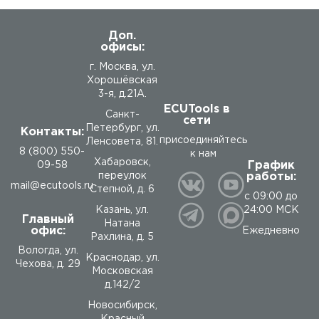
Доп.
офисы:
г. Москва, ул.
Хорошёвская
3-я, д.21А.
ECUTools в
Санкт-
сети
Петербург, ул.
Контакты:
присоединяйтесь
Ленсовета, 81.
8 (800) 550-
к нам
Хабаровск,
График
09-58
работы:
переулок
mail@ecutools.ru
Степной, д. 6
с 09:00 до
24:00 МСК
Казань, ул.
Главный
Натана
офис:
Ежедневно
Рахлина, д. 5
Вологда
,
ул.
Краснодар, ул.
Чехова, д. 29
Московская
д.142/2
Новосибирск,