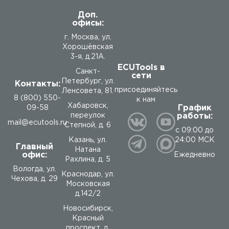
Доп.
офисы:
г. Москва, ул.
Хорошёвская
3-я, д.21А.
ECUTools в
Санкт-
сети
Петербург, ул.
Контакты:
присоединяйтесь
Ленсовета, 81.
8 (800) 550-
к нам
Хабаровск,
График
09-58
работы:
переулок
mail@ecutools.ru
Степной, д. 6
с 09:00 до
24:00 МСК
Казань, ул.
Главный
Натана
офис:
Ежедневно
Рахлина, д. 5
Вологда
,
ул.
Краснодар, ул.
Чехова, д. 29
Московская
д.142/2
Новосибирск,
Красный
проспект, д.