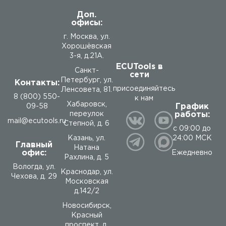
Доп.
офисы:
г. Москва, ул.
Хорошёвская
3-я, д.21А.
ECUTools в
Санкт-
сети
Петербург, ул.
Контакты:
присоединяйтесь
Ленсовета, 81.
8 (800) 550-
к нам
Хабаровск,
График
09-58
работы:
переулок
mail@ecutools.ru
Степной, д. 6
с 09:00 до
24:00 МСК
Казань, ул.
Главный
Натана
офис:
Ежедневно
Рахлина, д. 5
Вологда
,
ул.
Краснодар, ул.
Чехова, д. 29
Московская
д.142/2
Новосибирск,
Красный
проспект, д.