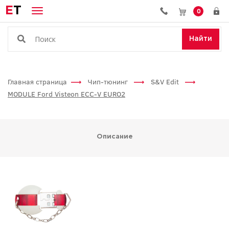
E
T
0
Найти
Главная страница
Чип-тюнинг
S&V Edit
MODULE Ford Visteon ECC-V EURO2
Описание