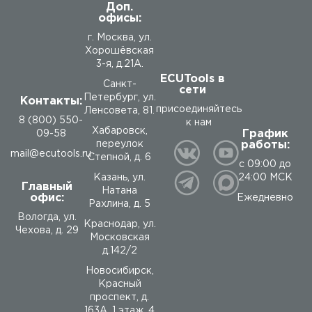
Доп.
офисы:
г. Москва, ул.
Хорошёвская
3-я, д.21А.
ECUTools в
Санкт-
сети
Петербург, ул.
Контакты:
присоединяйтесь
Ленсовета, 81.
8 (800) 550-
к нам
Хабаровск,
График
09-58
работы:
переулок
mail@ecutools.ru
Степной, д. 6
с 09:00 до
24:00 МСК
Казань, ул.
Главный
Натана
офис:
Ежедневно
Рахлина, д. 5
Вологда
,
ул.
Краснодар, ул.
Чехова, д. 29
Московская
д.142/2
Новосибирск,
Красный
проспект, д.
163А, 1 этаж, 4