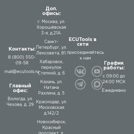
Доп.
офисы:
г. Москва, ул.
Хорошёвская
3-я, д.21А.
ECUTools в
Санкт-
сети
Петербург, ул.
Контакты:
присоединяйтесь
Ленсовета, 81.
8 (800) 550-
к нам
Хабаровск,
График
09-58
работы:
переулок
mail@ecutools.ru
Степной, д. 6
с 09:00 до
24:00 МСК
Казань, ул.
Главный
Натана
офис:
Ежедневно
Рахлина, д. 5
Вологда
,
ул.
Краснодар, ул.
Чехова, д. 29
Московская
д.142/2
Новосибирск,
Красный
проспект, д.