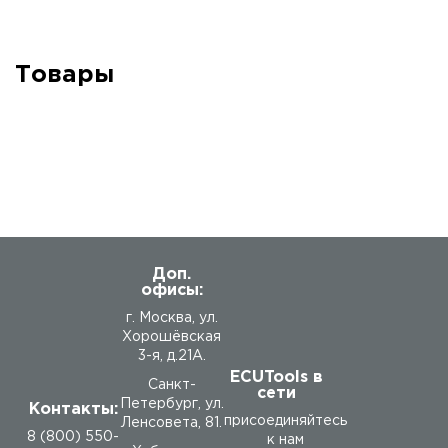
Товары
Доп.
офисы:
г. Москва, ул.
Хорошёвская
3-я, д.21А.
ECUTools в
Санкт-
сети
Петербург, ул.
Контакты:
присоединяйтесь
Ленсовета, 81.
8 (800) 550-
к нам