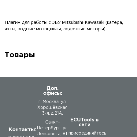
Плагин для работы с ЭБУ Mitsubishi-Kawasaki (катера,
яхты, водные мотоциклы, лодочные моторы)
Товары
Доп.
офисы:
г. Москва, ул.
Хорошёвская
3-я, д.21А.
ECUTools в
Санкт-
сети
Петербург, ул.
Контакты:
присоединяйтесь
Ленсовета, 81.