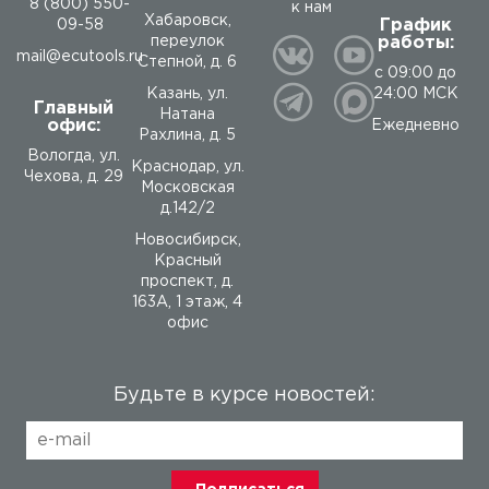
8 (800) 550-
к нам
Хабаровск,
График
09-58
работы:
переулок
mail@ecutools.ru
Степной, д. 6
с 09:00 до
24:00 МСК
Казань, ул.
Главный
Натана
офис:
Ежедневно
Рахлина, д. 5
Вологда
,
ул.
Краснодар, ул.
Чехова, д. 29
Московская
д.142/2
Новосибирск,
Красный
проспект, д.
163А, 1 этаж, 4
офис
Будьте в курсе новостей: