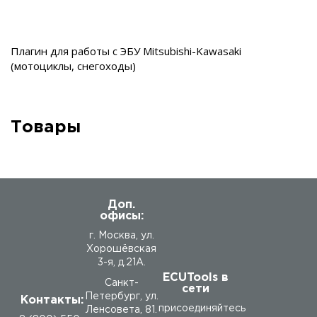
Плагин для работы с ЭБУ Mitsubishi-Kawasaki
(мотоциклы, снегоходы)
Товары
Доп.
офисы:
г. Москва, ул.
Хорошёвская
3-я, д.21А.
ECUTools в
Санкт-
сети
Петербург, ул.
Контакты:
присоединяйтесь
Ленсовета, 81.