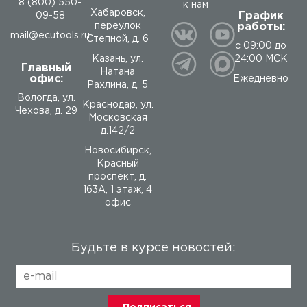
8 (800) 550-
к нам
Хабаровск,
График
09-58
работы:
переулок
mail@ecutools.ru
Степной, д. 6
с 09:00 до
24:00 МСК
Казань, ул.
Главный
Натана
офис:
Ежедневно
Рахлина, д. 5
Вологда
,
ул.
Краснодар, ул.
Чехова, д. 29
Московская
д.142/2
Новосибирск,
Красный
проспект, д.
163А, 1 этаж, 4
офис
Будьте в курсе новостей: