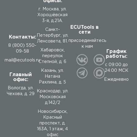
офисы:
г. Москва, ул.
Хорошёвская
3-я, д.21А.
ECUTools в
Санкт-
сети
Петербург, ул.
Контакты:
присоединяйтесь
Ленсовета, 81.
8 (800) 550-
к нам
Хабаровск,
График
09-58
работы:
переулок
mail@ecutools.ru
Степной, д. 6
с 09:00 до
24:00 МСК
Казань, ул.
Главный
Натана
офис:
Ежедневно
Рахлина, д. 5
Вологда
,
ул.
Краснодар, ул.
Чехова, д. 29
Московская
д.142/2
Новосибирск,
Красный
проспект, д.
163А, 1 этаж, 4
офис