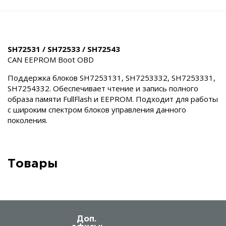
SH72531 / SH72533 / SH72543
CAN EEPROM Boot OBD
Поддержка блоков SH7253131, SH7253332, SH7253331,
SH7254332. Обеспечивает чтение и запись полного
образа памяти FullFlash и EEPROM. Подходит для работы
с широким спектром блоков управления данного
поколения.
Товары
Доп.