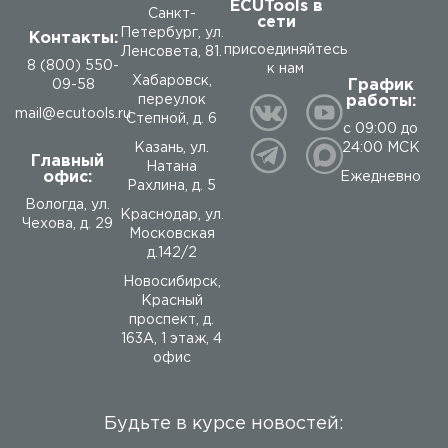
ECUTools в
Санкт-
сети
Петербург, ул.
Контакты:
присоединяйтесь
Ленсовета, 81.
8 (800) 550-
к нам
Хабаровск,
График
09-58
работы:
переулок
mail@ecutools.ru
Степной, д. 6
с 09:00 до
24:00 МСК
Казань, ул.
Главный
Натана
офис:
Ежедневно
Рахлина, д. 5
Вологда
,
ул.
Краснодар, ул.
Чехова, д. 29
Московская
д.142/2
Новосибирск,
Красный
проспект, д.
163А, 1 этаж, 4
офис
Будьте в курсе новостей: