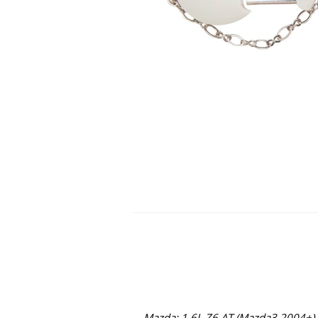
Mazda: 1.6L Z6 AT (Mazda3 2004+) 