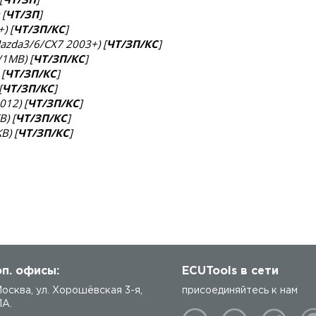
 [
ЧТ/ЗП
]
) [
ЧТ/ЗП/КС
]
Mazda3/6/CX7 2003+) [
ЧТ/ЗП/КС
]
/1MB) [
ЧТ/ЗП/КС
]
[
ЧТ/ЗП/КС
]
[
ЧТ/ЗП/КС
]
012) [
ЧТ/ЗП/КС
]
) [
ЧТ/ЗП/КС
]
B) [
ЧТ/ЗП/КС
]
п. офисы:
ECUTools в сети
 Москва, ул. Хорошёвская 3-я,
присоединяйтесь к нам
1А.