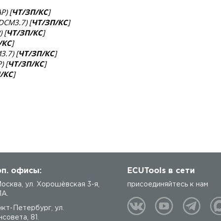
P) [
ЧТ/ЗП/КС
]
DCM3.7) [
ЧТ/ЗП/КС
]
 [
ЧТ/ЗП/КС
]
/КС
]
3.7) [
ЧТ/ЗП/КС
]
) [
ЧТ/ЗП/КС
]
/КС
]
п. офисы:
ECUTools в сети
 Москва, ул. Хорошёвская 3-я,
присоединяйтесь к нам
1А.
нкт-Петербург, ул.
совета, 81.