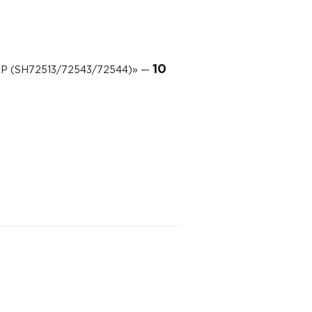
10
/AP (SH72513/72543/72544)» —