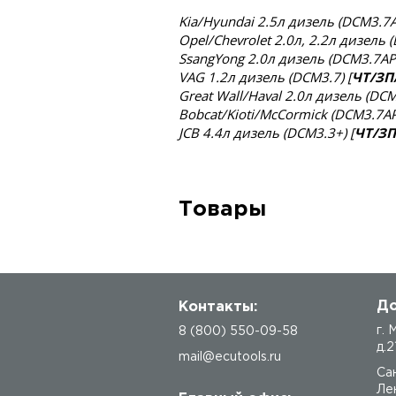
Kia/Hyundai 2.5л дизель (DCM3.7A
Opel/Chevrolet 2.0л, 2.2л дизель (
SsangYong 2.0л дизель (DCM3.7AP)
VAG 1.2л дизель (DCM3.7) [
ЧТ/ЗП
Great Wall/Haval 2.0л дизель (DCM
Bobcat/Kioti/McCormick (DCM3.7AP
JCB 4.4л дизель (DCM3.3+) [
ЧТ/ЗП
Товары
До
Контакты:
г.
8 (800) 550-09-58
д.2
mail@ecutools.ru
Са
Лен