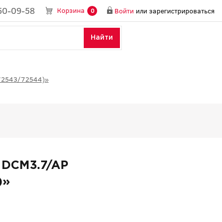
50-09-58
Корзина
Войти
или
зарегистрироваться
0
Найти
72543/72544)»
 DCM3.7/AP
)»