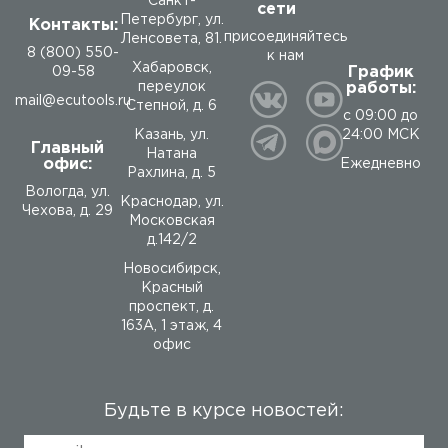
Санкт-
сети
Петербург, ул.
Контакты:
присоединяйтесь
Ленсовета, 81.
8 (800) 550-
к нам
Хабаровск,
График
09-58
работы:
переулок
mail@ecutools.ru
Степной, д. 6
с 09:00 до
24:00 МСК
Казань, ул.
Главный
Натана
офис:
Ежедневно
Рахлина, д. 5
Вологда
,
ул.
Краснодар, ул.
Чехова, д. 29
Московская
д.142/2
Новосибирск,
Красный
проспект, д.
163А, 1 этаж, 4
офис
Будьте в курсе новостей: