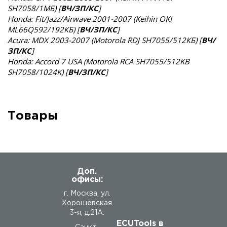
SH7058/1MБ) [
ВЧ/ЗП/КС
]
Honda: Fit/Jazz/Airwave 2001-2007 (Keihin OKI
ML66Q592/192КБ) [
ВЧ/ЗП/КС
]
Acura: MDX 2003-2007 (Motorola RDJ SH7055/512КБ) [
ВЧ/
ЗП/КС
]
Honda: Accord 7 USA (Motorola RCA SH7055/512KB
SH7058/1024K) [
ВЧ/ЗП/КС
]
Товары
Доп.
офисы:
г. Москва, ул.
Хорошёвская
3-я, д.21А.
ECUTools в