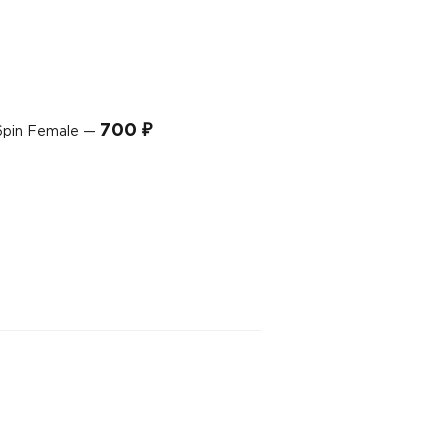
700 ₽
6pin Female —