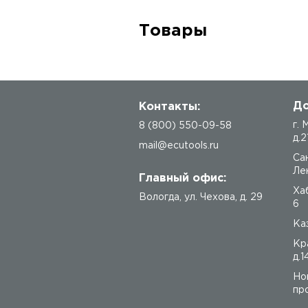
Товары
До
Контакты:
г.
8 (800) 550-09-58
д.2
mail@ecutools.ru
Са
Лен
Главный офис:
Ха
Вологда
,
ул. Чехова, д. 29
6
Каз
Кр
д.1
Но
про