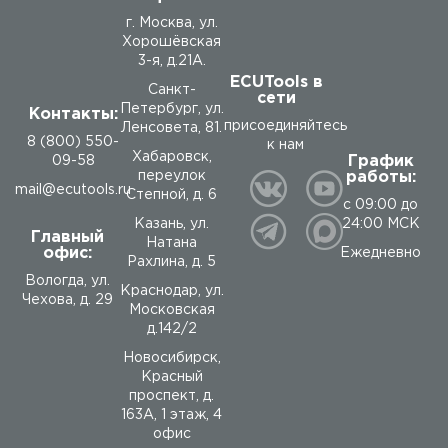
г. Москва, ул.
Хорошёвская
3-я, д.21А.
ECUTools в
Санкт-
сети
Петербург, ул.
Контакты:
присоединяйтесь
Ленсовета, 81.
8 (800) 550-
к нам
Хабаровск,
График
09-58
работы:
переулок
mail@ecutools.ru
Степной, д. 6
с 09:00 до
24:00 МСК
Казань, ул.
Главный
Натана
офис:
Ежедневно
Рахлина, д. 5
Вологда
,
ул.
Краснодар, ул.
Чехова, д. 29
Московская
д.142/2
Новосибирск,
Красный
проспект, д.
163А, 1 этаж, 4
офис