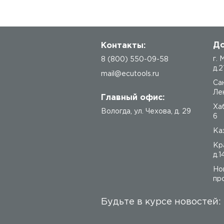
До
Контакты:
г.
8 (800) 550-09-58
д.2
mail@ecutools.ru
Са
Лен
Главный офис:
Ха
Вологда
,
ул. Чехова, д. 29
6
Каз
Кр
д.1
Но
про
Будьте в курсе новостей: