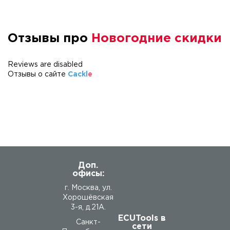
Отзывы про
Новогодние скидки
Reviews are disabled
Отзывы о сайте
Cackl
e
Доп.
офисы:
г. Москва, ул.
Хорошёвская
3-я, д.21А.
ECUTools в
Санкт-
сети