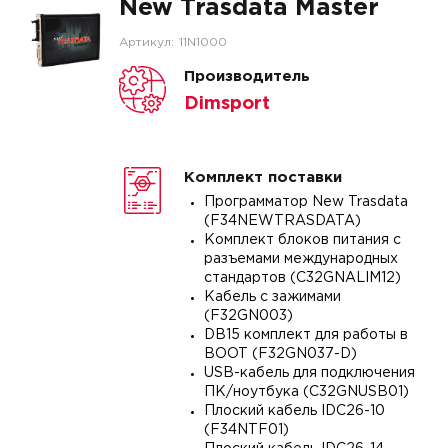
New Trasdata Master
Артикул:
11N1000
Производитель
Dimsport
Комплект поставки
Программатор New Trasdata
(F34NEWTRASDATA)
Комплект блоков питания с
разъемами международных
стандартов (C32GNALIM12)
Кабель с зажимами
(F32GN003)
DB15 комплект для работы в
BOOT (F32GN037-D)
USB-кабель для подключения
ПК/ноутбука (C32GNUSB01)
Плоский кабель IDC26-10
(F34NTF01)