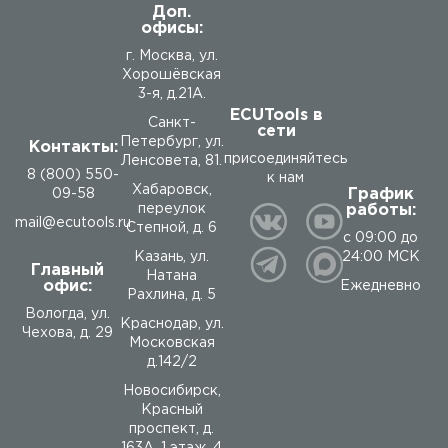
Доп.
офисы:
г. Москва, ул.
Хорошёвская
3-я, д.21А.
ECUTools в
Санкт-
сети
Петербург, ул.
Контакты:
присоединяйтесь
Ленсовета, 81.
8 (800) 550-
к нам
Хабаровск,
График
09-58
работы:
переулок
mail@ecutools.ru
Степной, д. 6
с 09:00 до
24:00 МСК
Казань, ул.
Главный
Натана
офис:
Ежедневно
Рахлина, д. 5
Вологда
,
ул.
Краснодар, ул.
Чехова, д. 29
Московская
д.142/2
Новосибирск,
Красный
проспект, д.