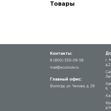
Товары
До
Контакты:
г.
8 (800) 550-09-58
д.2
mail@ecutools.ru
Са
Лен
Главный офис:
Ха
Вологда
,
ул. Чехова, д. 29
6
Каз
Кр
д.1