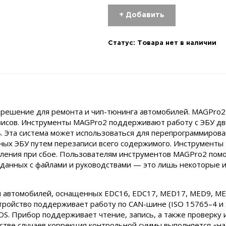
+ Добавить
Статус:
Товара нет в наличии
 решение для ремонта и чип-тюнинга автомобилей. MAGPro2
рвисов. Инструменты MAGPro2 поддерживают работу с ЭБУ д
. Эта система может использоваться для перепрограммирова
ных ЭБУ путем перезаписи всего содержимого. Инструмент
ления при сбое. Пользователям инструментов MAGPro2 помо
а данных с файлами и руководствами — это лишь некоторые и
автомобилей, оснащенных EDC16, EDC17, MED17, MED9, MEDV17
ройство поддерживает работу по CAN-шине (ISO 15765–4 и SAE
UDS. Прибор поддерживает чтение, запись, а также проверку
стве случаев коррекция контрольной суммы выполняется «на