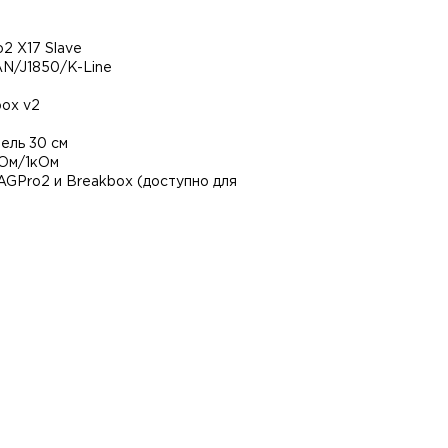
2 X17 Slave
AN/J1850/K-Line
box v2
бель 30 см
Ом/1кОм
GPro2 и Breakbox (доступно для