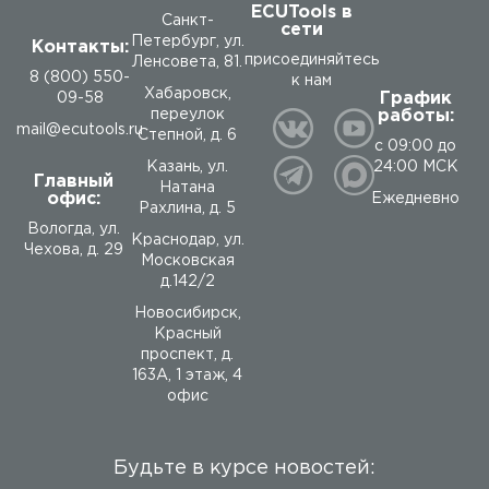
ECUTools в
Санкт-
сети
Петербург, ул.
Контакты:
присоединяйтесь
Ленсовета, 81.
8 (800) 550-
к нам
Хабаровск,
График
09-58
работы:
переулок
mail@ecutools.ru
Степной, д. 6
с 09:00 до
24:00 МСК
Казань, ул.
Главный
Натана
офис:
Ежедневно
Рахлина, д. 5
Вологда
,
ул.
Краснодар, ул.
Чехова, д. 29
Московская
д.142/2
Новосибирск,
Красный
проспект, д.
163А, 1 этаж, 4
офис
Будьте в курсе новостей: