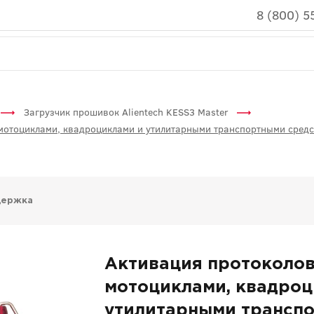
8 (800) 5
Загрузчик прошивок Alientech KESS3 Master
мотоциклами, квадроциклами и утилитарными транспортными средст
держка
Активация протоколов
мотоциклами, квадроц
утилитарными трансп