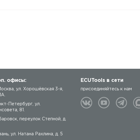
п. офисы:
ECUTools в сети
 Москва, ул. Хорошёвская 3-я,
присоединяйтесь к нам
1А.
нкт-Петербург, ул.
совета, 81.
баровск, переулок Степной, д.
ань, ул. Натана Рахлина, д. 5