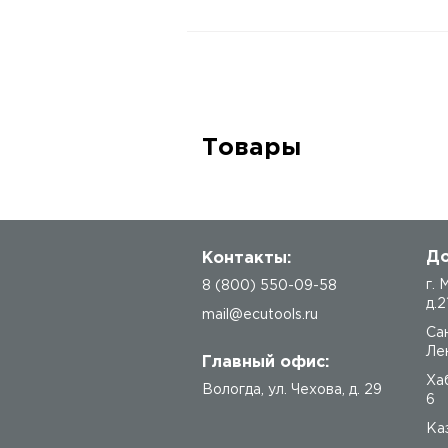
Товары
До
Контакты:
г.
8 (800) 550-09-58
д.2
mail@ecutools.ru
Са
Лен
Главный офис:
Ха
Вологда
,
ул. Чехова, д. 29
6
Каз