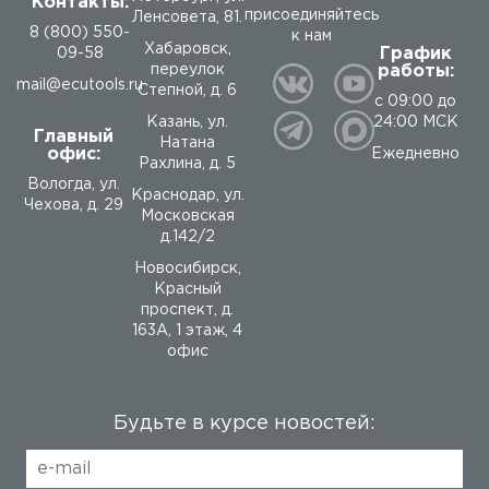
Контакты:
присоединяйтесь
Ленсовета, 81.
8 (800) 550-
к нам
Хабаровск,
График
09-58
работы:
переулок
mail@ecutools.ru
Степной, д. 6
с 09:00 до
24:00 МСК
Казань, ул.
Главный
Натана
офис:
Ежедневно
Рахлина, д. 5
Вологда
,
ул.
Краснодар, ул.
Чехова, д. 29
Московская
д.142/2
Новосибирск,
Красный
проспект, д.
163А, 1 этаж, 4
офис
Будьте в курсе новостей: