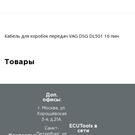
Кабель для коробок передач VAG DSG DL501 16 пин
Товары
Доп.
офисы:
г. Москва, ул.
Хорошёвская
3-я, д.21А.
ECUTools в
Санкт-
сети
Петербург, ул.