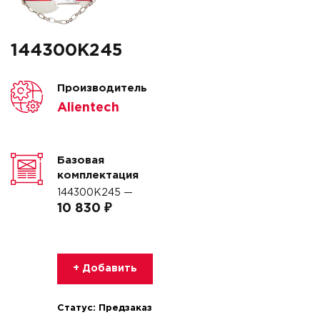
144300K245
Производитель
Alientech
Базовая
комплектация
144300K245 —
10 830 ₽
+ Добавить
Статус:
Предзаказ