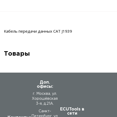
Кабель передачи данных CAT J1939
Товары
Доп.
офисы:
г. Москва, ул.
Хорошёвская
3-я, д.21А.
ECUTools в
Санкт-
сети
Петербург, ул.