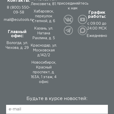
Контакты:
присоединяйтесь
Ленсовета, 81.
8 (800) 550-
к нам
Хабаровск,
График
09-58
работы:
переулок
mail@ecutools.ru
Степной, д. 6
с 09:00 до
24:00 МСК
Казань, ул.
Главный
Натана
офис:
Ежедневно
Рахлина, д. 5
Вологда
,
ул.
Краснодар, ул.
Чехова, д. 29
Московская
д.142/2
Новосибирск,
Красный
проспект, д.
163А, 1 этаж, 4
офис
Будьте в курсе новостей: