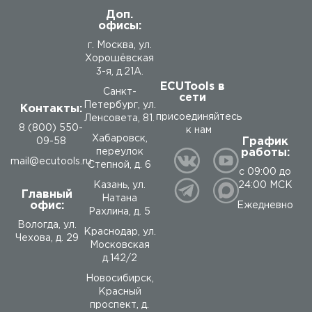
Доп.
офисы:
г. Москва, ул.
Хорошёвская
3-я, д.21А.
ECUTools в
Санкт-
сети
Петербург, ул.
Контакты:
присоединяйтесь
Ленсовета, 81.
8 (800) 550-
к нам
Хабаровск,
График
09-58
работы:
переулок
mail@ecutools.ru
Степной, д. 6
с 09:00 до
24:00 МСК
Казань, ул.
Главный
Натана
офис:
Ежедневно
Рахлина, д. 5
Вологда
,
ул.
Краснодар, ул.
Чехова, д. 29
Московская
д.142/2
Новосибирск,
Красный
проспект, д.