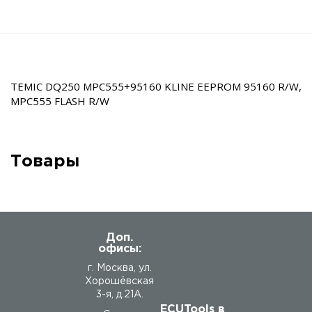
TEMIC DQ250 MPC555+95160 KLINE EEPROM 95160 R/W,
MPC555 FLASH R/W
Товары
Доп.
офисы:
г. Москва, ул.
Хорошёвская
3-я, д.21А.
ECUTools в