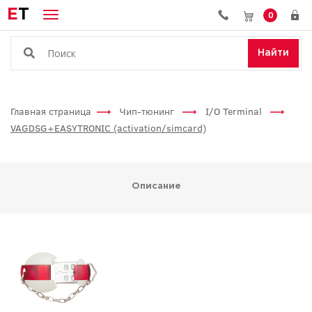
E
T
0
Найти
Главная страница
Чип-тюнинг
I/O Terminal
VAGDSG+EASYTRONIC (activation/simcard)
Описание