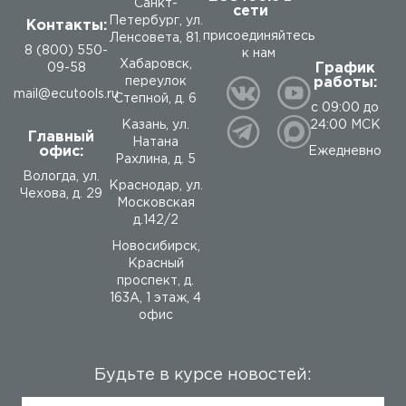
Санкт-
сети
Петербург, ул.
Контакты:
присоединяйтесь
Ленсовета, 81.
8 (800) 550-
к нам
Хабаровск,
График
09-58
работы:
переулок
mail@ecutools.ru
Степной, д. 6
с 09:00 до
24:00 МСК
Казань, ул.
Главный
Натана
офис:
Ежедневно
Рахлина, д. 5
Вологда
,
ул.
Краснодар, ул.
Чехова, д. 29
Московская
д.142/2
Новосибирск,
Красный
проспект, д.
163А, 1 этаж, 4
офис
Будьте в курсе новостей: