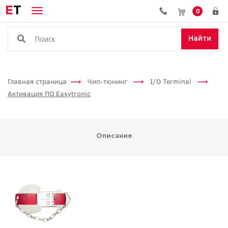
E
T
0
Найти
Главная страница
Чип-тюнинг
I/O Terminal
Активация ПО Easytronic
Описание