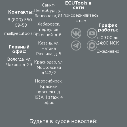
ECUTools в
Санкт-
сети
Петербург, ул.
Контакты:
присоединяйтесь
Ленсовета, 81.
8 (800) 550-
к нам
Хабаровск,
График
09-58
работы:
переулок
mail@ecutools.ru
Степной, д. 6
с 09:00 до
24:00 МСК
Казань, ул.
Главный
Натана
офис:
Ежедневно
Рахлина, д. 5
Вологда
,
ул.
Краснодар, ул.
Чехова, д. 29
Московская
д.142/2
Новосибирск,
Красный
проспект, д.
163А, 1 этаж, 4
офис
Будьте в курсе новостей: