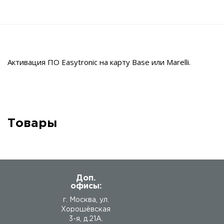
Активация ПО Easytronic на карту Base или Marelli.
Товары
Доп.
офисы:
г. Москва, ул.
Хорошёвская
3-я, д.21А.