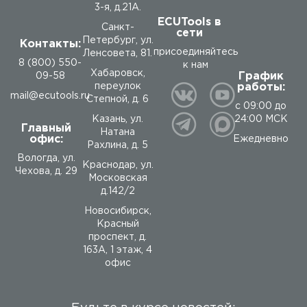
3-я, д.21А.
ECUTools в
Санкт-
сети
Петербург, ул.
Контакты:
присоединяйтесь
Ленсовета, 81.
8 (800) 550-
к нам
Хабаровск,
График
09-58
работы:
переулок
mail@ecutools.ru
Степной, д. 6
с 09:00 до
24:00 МСК
Казань, ул.
Главный
Натана
офис:
Ежедневно
Рахлина, д. 5
Вологда
,
ул.
Краснодар, ул.
Чехова, д. 29
Московская
д.142/2
Новосибирск,
Красный
проспект, д.
163А, 1 этаж, 4
офис