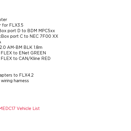
pter
r for FLX3.5
Box port D to BDM MPC5xx
xBox port C to NEC 7F00 XX
A
 2.0 AM-BM BLK 1.8m
: FLEX to ENet GREEN
 FLEX to CAN/Kline RED
dapters to FLX4.2
 wiring harness
MEDC17 Vehicle List
t