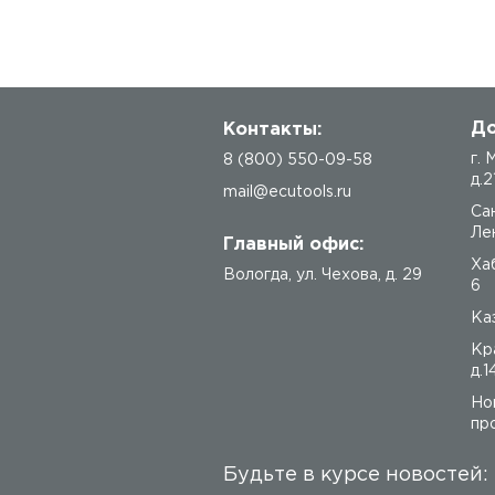
До
Контакты:
г.
8 (800) 550-09-58
д.2
mail@ecutools.ru
Са
Лен
Главный офис:
Ха
Вологда
,
ул. Чехова, д. 29
6
Каз
Кр
д.1
Но
про
Будьте в курсе новостей: