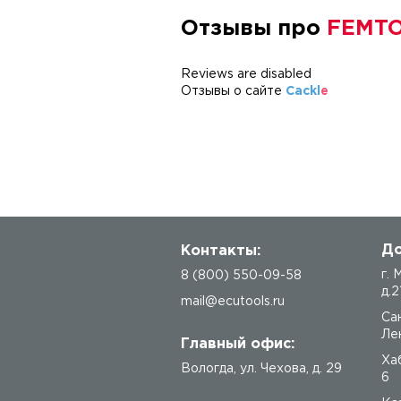
Отзывы про
FEMTO
Reviews are disabled
Отзывы о сайте
Cackl
e
До
Контакты:
г.
8 (800) 550-09-58
д.2
mail@ecutools.ru
Са
Лен
Главный офис:
Ха
Вологда
,
ул. Чехова, д. 29
6