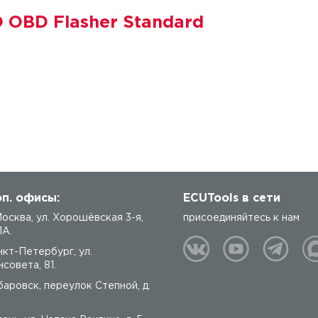
 OBD Flasher Standard
п. офисы:
ECUTools в сети
 Москва, ул. Хорошёвская 3-я,
присоединяйтесь к нам
1А.
нкт-Петербург, ул.
совета, 81.
баровск, переулок Степной, д.