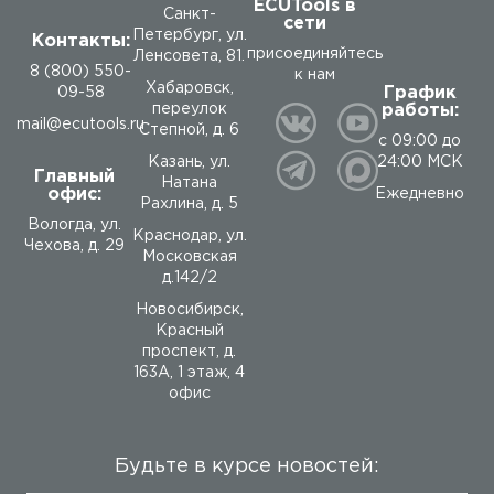
ECUTools в
Санкт-
сети
Петербург, ул.
Контакты:
присоединяйтесь
Ленсовета, 81.
8 (800) 550-
к нам
Хабаровск,
График
09-58
работы:
переулок
mail@ecutools.ru
Степной, д. 6
с 09:00 до
24:00 МСК
Казань, ул.
Главный
Натана
офис:
Ежедневно
Рахлина, д. 5
Вологда
,
ул.
Краснодар, ул.
Чехова, д. 29
Московская
д.142/2
Новосибирск,
Красный
проспект, д.
163А, 1 этаж, 4
офис
Будьте в курсе новостей: