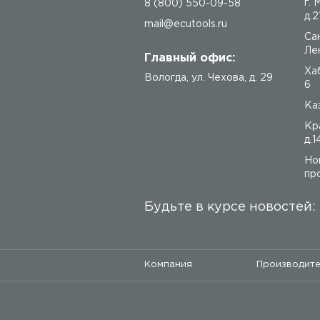
г.
8 (800) 550-09-58
д.2
mail@ecutools.ru
Са
Лен
Главный офис:
Ха
Вологда
,
ул. Чехова, д. 29
6
Каз
Кр
д.1
Но
про
Будьте в курсе новостей:
Компания
Производит