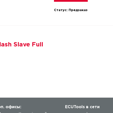
Статус:
Предзаказ
ash Slave Full
п. офисы:
ECUTools в сети