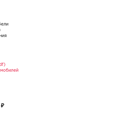
бели
в
ния
df)
омобилей
 ₽