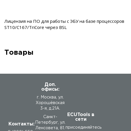
Лицензия на ПО для работы с ЭБУ на базе процессоров
ST10/C167/TriCore через BSL
Товары
Доп.
офисы:
г. Москва, ул.
Хорошёвская
3-я, д.21А.
ECUTools в
Санкт-
сети
Петербург, ул.
Контакты:
присоединяйтесь
Ленсовета, 81.