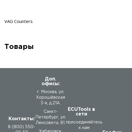
VAG Counters
Товары
Доп.
офисы:
г. Москва, ул.
Хорошёвская
3-я, д.21А.
ECUTools в
Санкт-
сети
Петербург, ул.
Контакты:
присоединяйтесь
Ленсовета, 81.
8 (800) 550-
к нам
Хабаровск,