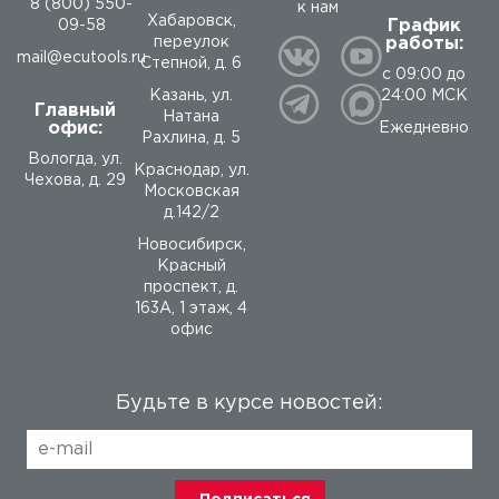
8 (800) 550-
к нам
Хабаровск,
График
09-58
работы:
переулок
mail@ecutools.ru
Степной, д. 6
с 09:00 до
24:00 МСК
Казань, ул.
Главный
Натана
офис:
Ежедневно
Рахлина, д. 5
Вологда
,
ул.
Краснодар, ул.
Чехова, д. 29
Московская
д.142/2
Новосибирск,
Красный
проспект, д.
163А, 1 этаж, 4
офис
Будьте в курсе новостей: