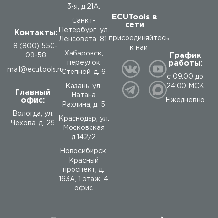
3-я, д.21А.
ECUTools в
Санкт-
сети
Петербург, ул.
Контакты:
присоединяйтесь
Ленсовета, 81.
8 (800) 550-
к нам
Хабаровск,
График
09-58
работы:
переулок
mail@ecutools.ru
Степной, д. 6
с 09:00 до
24:00 МСК
Казань, ул.
Главный
Натана
офис:
Ежедневно
Рахлина, д. 5
Вологда
,
ул.
Краснодар, ул.
Чехова, д. 29
Московская
д.142/2
Новосибирск,
Красный
проспект, д.
163А, 1 этаж, 4
офис