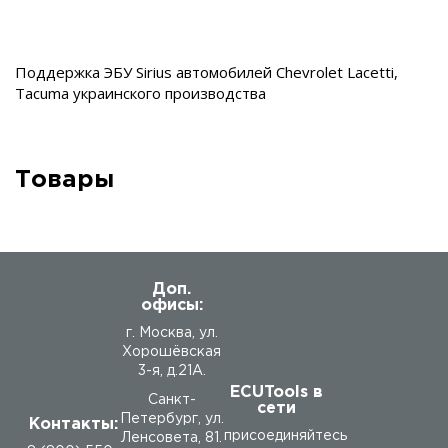
Поддержка ЭБУ Sirius автомобилей Chevrolet Lacetti,
Tacuma украинского производства
Товары
Доп.
офисы:
г. Москва, ул.
Хорошёвская
3-я, д.21А.
ECUTools в
Санкт-
сети
Петербург, ул.
Контакты:
присоединяйтесь
Ленсовета, 81.