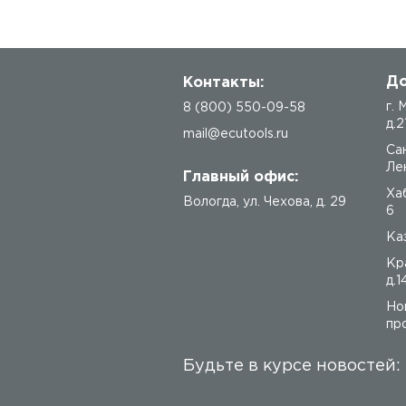
До
Контакты:
г.
8 (800) 550-09-58
д.2
mail@ecutools.ru
Са
Лен
Главный офис:
Ха
Вологда
,
ул. Чехова, д. 29
6
Каз
Кр
д.1
Но
про
Будьте в курсе новостей: