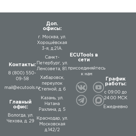
Доп.
офисы:
г. Москва, ул.
Хорошёвская
3-я, д.21А.
ECUTools в
Санкт-
сети
Петербург, ул.
Контакты:
присоединяйтесь
Ленсовета, 81.
8 (800) 550-
к нам
Хабаровск,
График
09-58
работы:
переулок
mail@ecutools.ru
Степной, д. 6
с 09:00 до
24:00 МСК
Казань, ул.
Главный
Натана
офис:
Ежедневно
Рахлина, д. 5
Вологда
,
ул.
Краснодар, ул.
Чехова, д. 29
Московская
д.142/2