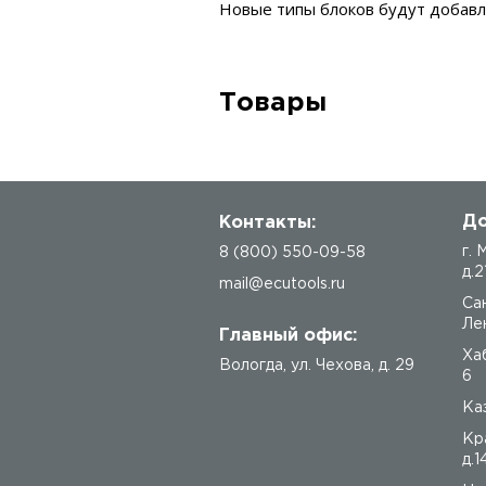
Новые типы блоков будут добавл
Товары
До
Контакты:
г.
8 (800) 550-09-58
д.2
mail@ecutools.ru
Са
Лен
Главный офис:
Ха
Вологда
,
ул. Чехова, д. 29
6
Каз
Кр
д.1