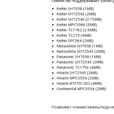
Семейство поддерживает блоки у
Keihin SH7058 (1MB)
Keihin SH72543 (2MB)
Keihin SH72546 (3.75MB)
Keihin MPC5566 (3MB)
Keihin TC1782 (2.5MB)
Keihin TC275 (4MB)
Keihin SPC564 (2MB)
Matsushita SH7058 (1MB)
Matsushita SH72543 (2MB)
Panasonic SH7058 (1MB)
Panasonic SH72543 (2MB)
Panasonic TC179x (4MB)
Hitachi SH72543 (2MB)
Hitachi MPC5554 (2MB)
Hitachi R7F701202 (4MB)
Continental MPC5554 (2MB)
Позволяет чтение/запись/подсче