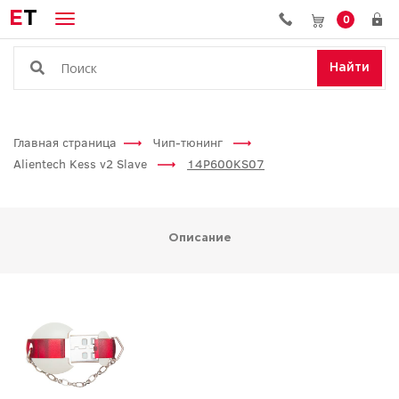
E
T
0
Найти
Главная страница
Чип-тюнинг
Alientech Kess v2 Slave
14P600KS07
Описание