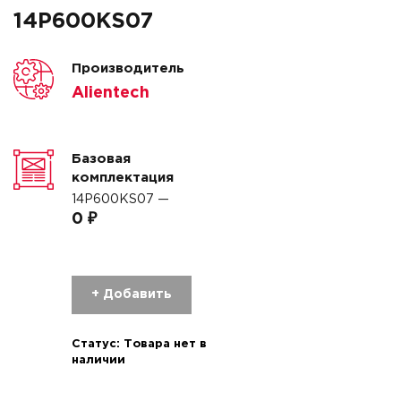
14P600KS07
Производитель
Alientech
Базовая
комплектация
14P600KS07 —
0 ₽
+ Добавить
Статус:
Товара нет в
наличии