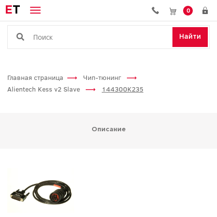
E
T
0
Найти
Главная страница
Чип-тюнинг
Alientech Kess v2 Slave
144300K235
Описание