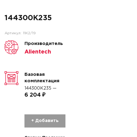
144300K235
Артикул:
11K2/19
Производитель
Alientech
Базовая
комплектация
144300K235 —
6 204 ₽
+ Добавить