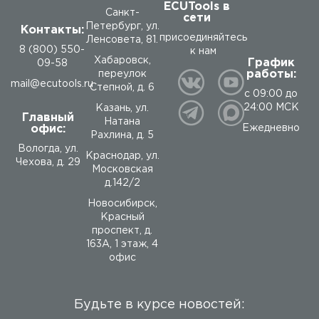
ECUTools в
Санкт-
сети
Петербург, ул.
Контакты:
присоединяйтесь
Ленсовета, 81.
8 (800) 550-
к нам
Хабаровск,
График
09-58
работы:
переулок
mail@ecutools.ru
Степной, д. 6
с 09:00 до
24:00 МСК
Казань, ул.
Главный
Натана
офис:
Ежедневно
Рахлина, д. 5
Вологда
,
ул.
Краснодар, ул.
Чехова, д. 29
Московская
д.142/2
Новосибирск,
Красный
проспект, д.
163А, 1 этаж, 4
офис
Будьте в курсе новостей: