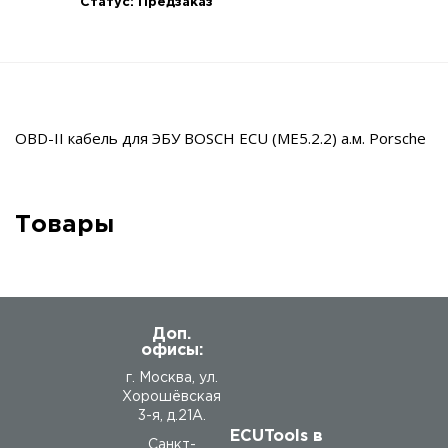
Статус:
Предзаказ
OBD-II кабель для ЭБУ BOSCH ECU (ME5.2.2) а.м. Porsche
Товары
Доп.
офисы:
г. Москва, ул.
Хорошёвская
3-я, д.21А.
ECUTools в
Санкт-