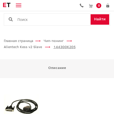
E
T
0
Найти
Главная страница
Чип-тюнинг
Alientech Kess v2 Slave
144300K205
Описание