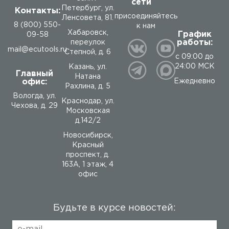
сети
Петербург, ул.
Контакты:
присоединяйтесь
Ленсовета, 81.
8 (800) 550-
к нам
Хабаровск,
График
09-58
работы:
переулок
mail@ecutools.ru
Степной, д. 6
с 09:00 до
24:00 МСК
Казань, ул.
Главный
Натана
офис:
Ежедневно
Рахлина, д. 5
Вологда
,
ул.
Краснодар, ул.
Чехова, д. 29
Московская
д.142/2
Новосибирск,
Красный
проспект, д.
163А, 1 этаж, 4
офис
Будьте в курсе новостей: