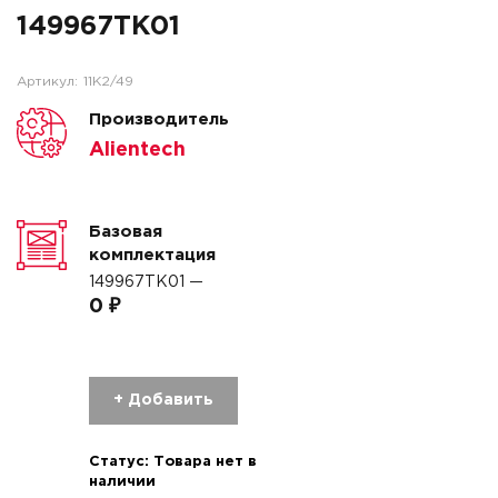
149967TK01
Артикул:
11K2/49
Производитель
Alientech
Базовая
комплектация
149967TK01 —
0 ₽
+ Добавить
Статус:
Товара нет в
наличии