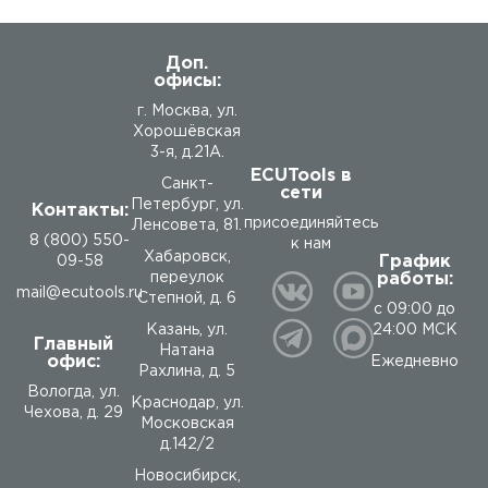
Доп.
офисы:
г. Москва, ул.
Хорошёвская
3-я, д.21А.
ECUTools в
Санкт-
сети
Петербург, ул.
Контакты:
присоединяйтесь
Ленсовета, 81.
8 (800) 550-
к нам
Хабаровск,
График
09-58
работы:
переулок
mail@ecutools.ru
Степной, д. 6
с 09:00 до
24:00 МСК
Казань, ул.
Главный
Натана
офис:
Ежедневно
Рахлина, д. 5
Вологда
,
ул.
Краснодар, ул.
Чехова, д. 29
Московская
д.142/2
Новосибирск,