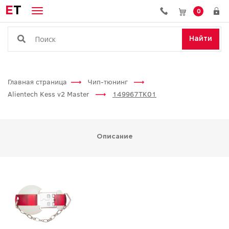
E
T
0
Найти
Главная страница
Чип-тюнинг
Alientech Kess v2 Master
149967TK01
Описание